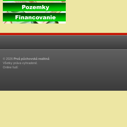
© 2026
Prvá púchovská realitná
Všetky práva vyhradené.
Online ľudí: