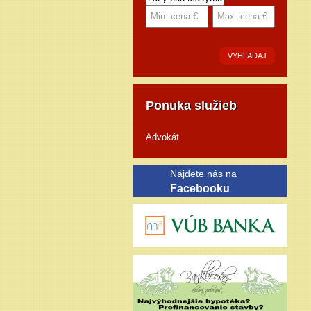
VYHĽADAJ
Ponuka služieb
Advokát
Nájdete nás na
Facebooku