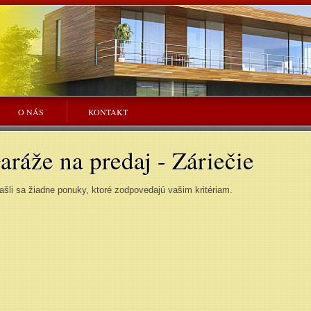
O NÁS
KONTAKT
aráže na predaj - Záriečie
šli sa žiadne ponuky, ktoré zodpovedajú vašim kritériam.