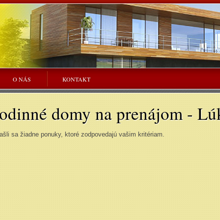
O NÁS
KONTAKT
odinné domy na prenájom - Lú
šli sa žiadne ponuky, ktoré zodpovedajú vašim kritériam.