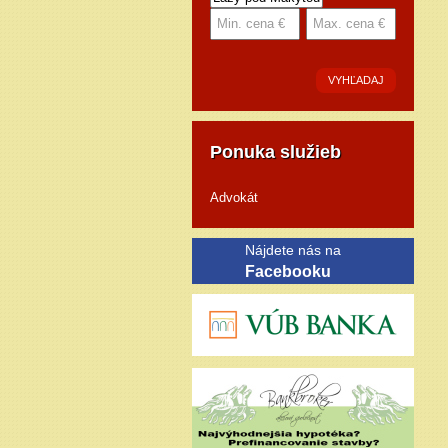
VYHĽADAJ
Ponuka služieb
Advokát
Nájdete nás na
Facebooku